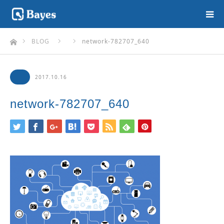
ホーム
BLOG
network-782707_640
2017.10.16
network-782707_640