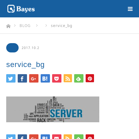
ホーム
BLOG
service_bg
2017.10.2
service_bg