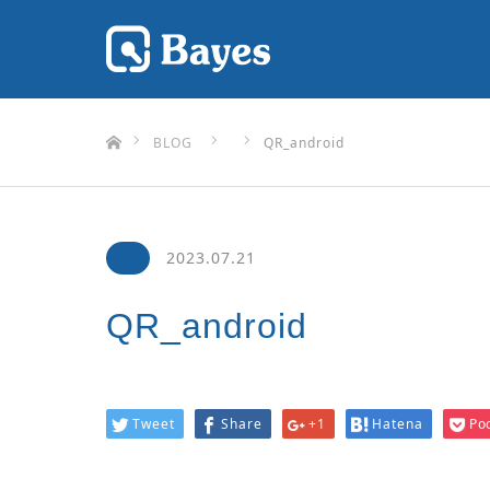
ホーム
BLOG
QR_android
2023.07.21
QR_android
Tweet
Share
+1
Hatena
Po