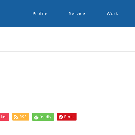
Profile
Service
Work
cket
RSS
feedly
Pin it