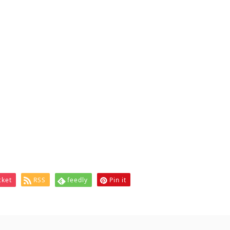
cket
RSS
feedly
Pin it