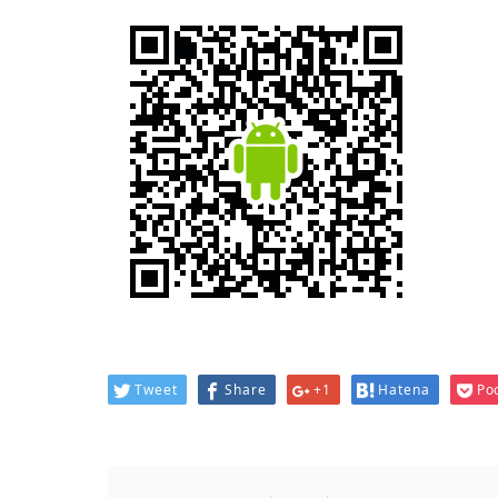
Tweet
Share
+1
Hatena
Po